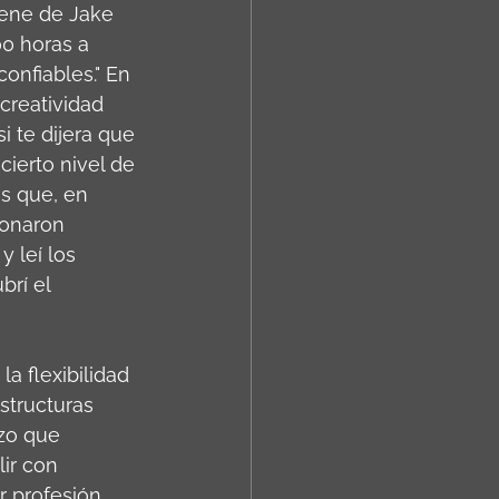
iene de Jake 
00 horas a 
onfiables." En 
creatividad 
i te dijera que 
cierto nivel de 
s que, en 
sonaron 
 leí los 
rí el 
 flexibilidad 
structuras 
zo que 
ir con 
r profesión 