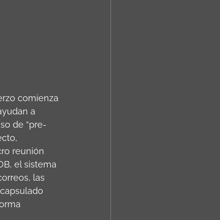
uerzo comienza 
ayudan a 
eso de “pre-
cto, 
ro reunión 
OB, el sistema 
rreos, las 
ncapsulado 
forma 