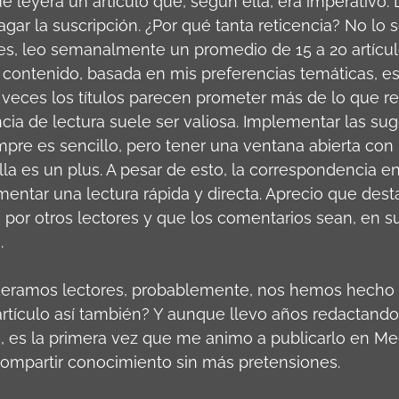
e leyera un artículo que, según ella, era imperativo. L
gar la suscripción. ¿Por qué tanta reticencia? No lo s
s, leo semanalmente un promedio de 15 a 20 artícul
 contenido, basada en mis preferencias temáticas, es
 veces los títulos parecen prometer más de lo que r
ncia de lectura suele ser valiosa. Implementar las su
empre es sencillo, pero tener una ventana abierta co
la es un plus. A pesar de esto, la correspondencia ent
entar una lectura rápida y directa. Aprecio que dest
 por otros lectores y que los comentarios sean, en s
.
eramos lectores, probablemente, nos hemos hecho l
 artículo así también? Y aunque llevo años redactan
 es la primera vez que me animo a publicarlo en Me
mpartir conocimiento sin más pretensiones.