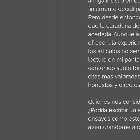
amiga insistió en qu
finalmente decidí pa
Pero desde entonce
que la curaduría de
acertada. Aunque a
ofrecen, la experie
los artículos no si
lectura en mi pantal
contenido suele fom
citas más valoradas
honestos y directos
Quienes nos consid
¿Podría escribir un
ensayos como este,
aventurándome a co