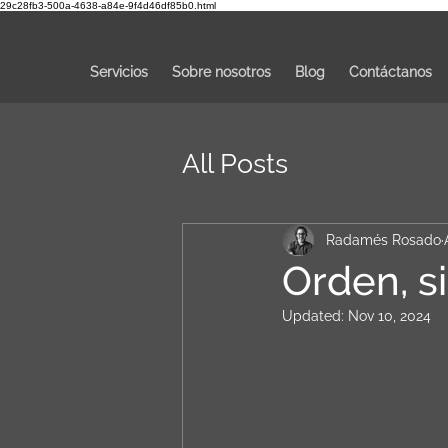
29c28fb3-500a-4638-a84e-9f4d46df85b0.html
Servicios
Sobre nosotros
Blog
Contáctanos
All Posts
Radamés Rosado
Orden, s
Updated:
Nov 10, 2024