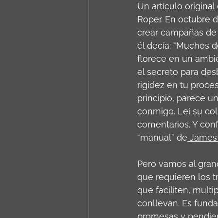
Un artículo origina
Roper. En octubre d
crear campañas de m
él decía: “Muchos d
florece en un ambien
el secreto para des
rigidez en tu proce
principio, parece u
conmigo. Leí su colu
comentarios. Y conf
“manual” de
 James
Pero vamos al grano
que requieren los t
que faciliten, mul
conllevan. Es fund
promesas y pendient