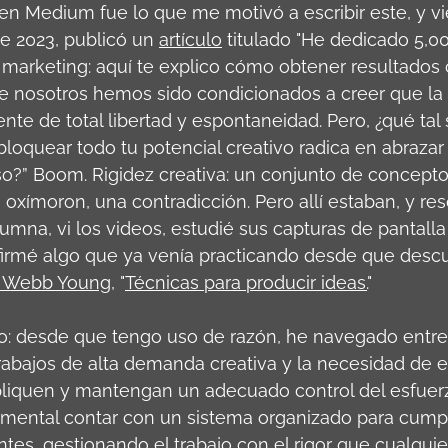
l en Medium fue lo que me motivó a escribir este, y v
e 2023, publicó un 
artículo
 titulado "He dedicado 5,0
arketing: aquí te explico cómo obtener resultados c
e nosotros hemos sido condicionados a creer que la 
te de total libertad y espontaneidad. Pero, ¿qué tal s
bloquear todo tu potencial creativo radica en abrazar 
so?” Boom. Rigidez creativa: un conjunto de concepto
n oxímoron, una contradicción. Pero allí estaban, y re
mna, vi los videos, estudié sus capturas de pantalla y
irmé algo que ya venía practicando desde que descub
 Webb Young
, "
Técnicas para producir ideas.
"
: desde que tengo uso de razón, he navegado entre la
rabajos de alta demanda creativa y la necesidad de e
tipliquen y mantengan un adecuado control del esfuer
amental contar con un sistema organizado para cumpl
es, gestionando el trabajo con el rigor que cualquie