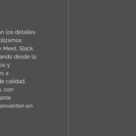
n los detalles 
tilizamos 
 Meet, Slack, 
gando desde la 
os y 
s a 
e calidad, 
, con 
ante 
onvierten en 