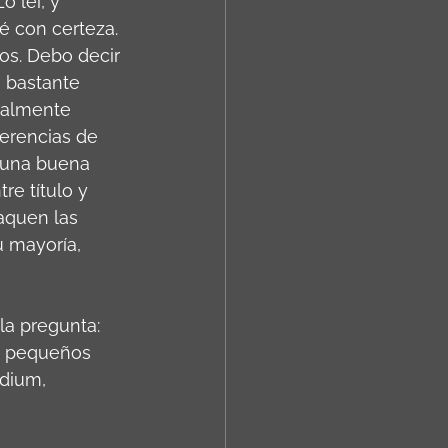
o leí, y 
é con certeza. 
os. Debo decir 
 bastante 
ealmente 
gerencias de 
n una buena 
re título y 
aquen las 
u mayoría, 
a pregunta: 
do pequeños 
dium, 