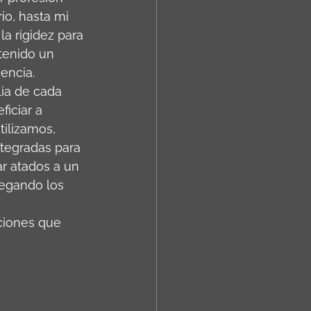
o, hasta mi 
a rigidez para 
tenido un 
encia. 
ia de cada 
ficiar a 
ilizamos, 
tegradas para 
ar atados a un 
vegando los 
aciones que 